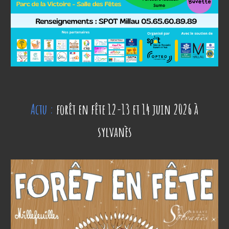
Actu :
forêt en fête 1
2
-1
3
et 1
4
juin 202
6
à
sylvanès