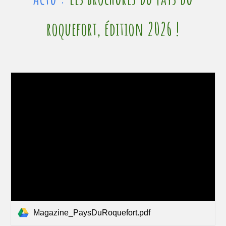
roquefort,
édition 2026 !
Magazine_PaysDuRoquefort.pdf