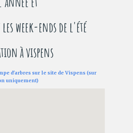
l'année et
t les week-ends de l'été
ation à vispens
pe d'arbres sur le site de Vispens (sur
on uniquement)