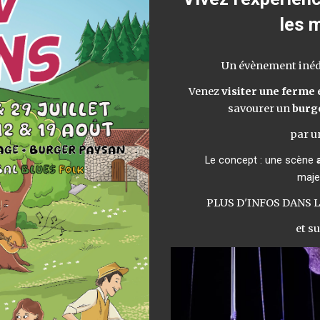
les
m
Un évènement inéd
Venez
visiter une ferme 
savourer un
burg
par u
Le concept : une scène
maje
PLUS D'INFOS DANS 
et s