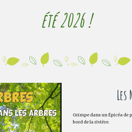
été 202
6
!
Les
Grimpe dans un Épicéa de pl
bord de la rivière.