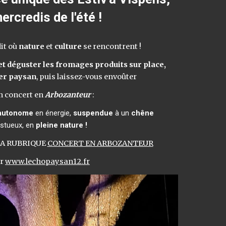
ercredi
s de l'été !
it où
nature
et
culture
se rencontrent !
et déguster les fromages produits sur place,
er paysan
, puis laissez-vous envoûter
n concert en
Arbozanteur
:
autonome
en énergie,
suspendue
à un
chêne
stueux, en
pleine nature !
LA RUBRIQUE
CONCERT EN ARBOZANTEUR
ur
www.lechopaysan12.fr