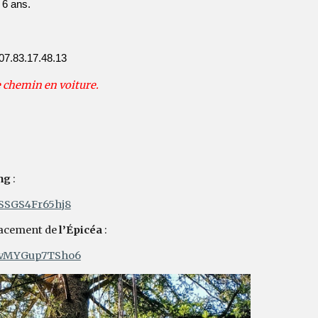
 6 ans.
 07.83.17.48.13
e chemin en voiture.
ng
:
USSGS4Fr65hj8
lacement de
l’Épicéa
:
LnvMYGup7TSho6