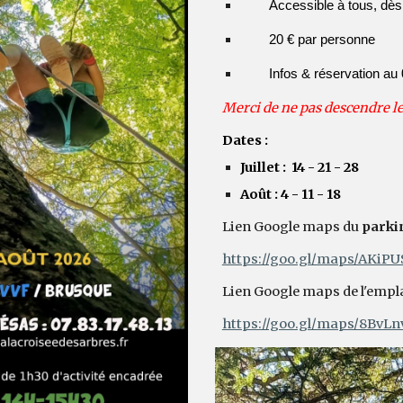
Accessible à tous, dès
20 € par personne
Infos & réservation au
Merci de ne pas descendre l
Dates :
Juillet : 14 - 21 - 28
Août : 4 - 11 - 18
Lien Google maps du
parki
https://goo.gl/maps/AKiP
Lien Google maps de l'emp
https://goo.gl/maps/8Bv