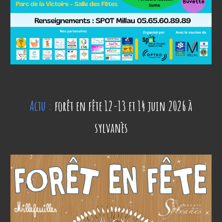
Actu :
forêt en fête 1
2
-1
3
et 1
4
juin 202
6
à
sylvanès