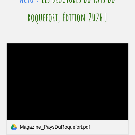
roquefort,
édition 2026 !
Magazine_PaysDuRoquefort.pdf